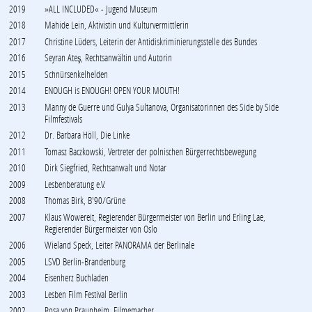
2019
»ALL INCLUDED« - Jugend Museum
2018
Mahide Lein, Aktivistin und Kulturvermittlerin
2017
Christine Lüders, Leiterin der Antidiskriminierungsstelle des Bundes
2016
Seyran Ateş, Rechtsanwältin und Autorin
2015
Schnürsenkelhelden
2014
ENOUGH is ENOUGH! OPEN YOUR MOUTH!
2013
Manny de Guerre und Gulya Sultanova, Organisatorinnen des Side by Side
Filmfestivals
2012
Dr. Barbara Höll, Die Linke
2011
Tomasz Baczkowski, Vertreter der polnischen Bürgerrechtsbewegung
2010
Dirk Siegfried, Rechtsanwalt und Notar
2009
Lesbenberatung e.V.
2008
Thomas Birk, B'90/Grüne
2007
Klaus Wowereit, Regierender Bürgermeister von Berlin und Erling Lae,
Regierender Bürgermeister von Oslo
2006
Wieland Speck, Leiter PANORAMA der Berlinale
2005
LSVD Berlin-Brandenburg
2004
Eisenherz Buchladen
2003
Lesben Film Festival Berlin
2002
Rosa von Praunheim, Filmemacher