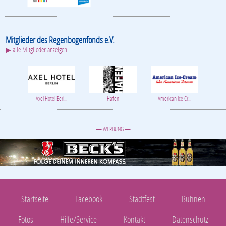
Mitglieder des Regenbogenfonds e.V.
▶ alle Mitglieder anzeigen
Axel Hotel Berl...
Hafen
American Ice Cr...
— WERBUNG —
Startseite
Facebook
Stadtfest
Bühnen
Fotos
Hilfe/Service
Kontakt
Datenschutz