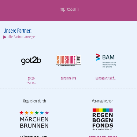
Impressum
Unsere Partner:
▶ alle Partner anzeigen
got2b
sunshine live
Bundesanstalt f...
-For w...
Organsiert durch
Veranstaltet von