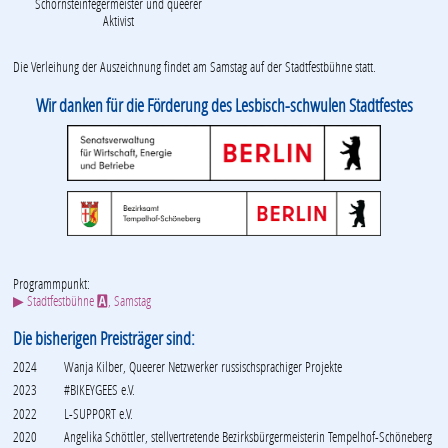
Schornsteinfegermeister und queerer
Aktivist
Die Verleihung der Auszeichnung findet am Samstag auf der Stadtfestbühne statt.
Wir danken für die Förderung des Lesbisch-schwulen Stadtfestes
Programmpunkt:
▶ Stadtfestbühne
, Samstag
A
Die bisherigen Preisträger sind:
2024
Wanja Kilber, Queerer Netzwerker russischsprachiger Projekte
2023
#BIKEYGEES e.V.
2022
L-SUPPORT e.V.
2020
Angelika Schöttler, stellvertretende Bezirksbürgermeisterin Tempelhof-Schöneberg