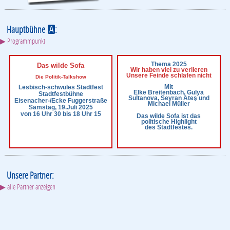
Hauptbühne
:
A
▶ Programmpunkt
Thema 2025
Das wilde Sofa
Wir haben viel zu verlieren
Unsere Feinde schlafen nicht
Die Politik-Talkshow
Mit
Lesbisch-schwules Stadtfest
Elke Breitenbach, Gulya
Stadtfestbühne
Sultanova, Seyran Ateş und
Eisenacher-/Ecke Fuggerstraße
Michael Müller
Samstag, 19.Juli 2025
von 16 Uhr 30 bis 18 Uhr 15
Das wilde Sofa ist das
politische Highlight
des Stadtfestes.
Unsere Partner:
▶ alle Partner anzeigen