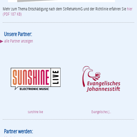
Mehr zum Thema Entschädigung nach dem StrRehaHomG und der Richtlinie erfahren Sie
hier
(PDF 187 KB)
Unsere Partner:
▶ alle Partner anzeigen
sunshine live
Evangelisches J...
Partner werden: