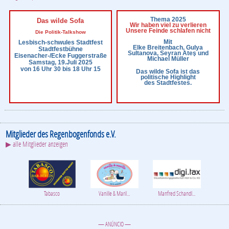
Thema 2025
Das wilde Sofa
Wir haben viel zu verlieren
Unsere Feinde schlafen nicht
Die Politik-Talkshow
Mit
Lesbisch-schwules Stadtfest
Elke Breitenbach, Gulya
Stadtfestbühne
Sultanova, Seyran Ateş und
Eisenacher-/Ecke Fuggerstraße
Michael Müller
Samstag, 19.Juli 2025
von 16 Uhr 30 bis 18 Uhr 15
Das wilde Sofa ist das
politische Highlight
des Stadtfestes.
Mitglieder des Regenbogenfonds e.V.
▶ alle Mitglieder anzeigen
Tabasco
Vanille & Maril...
Manfred Schandl...
— ANÚNCIO —