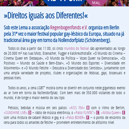
»Direitos iguais aos Diferentes!«
Sob este Lema a associação
Regenbogenfonds e.V.
organiza em Berlin
pela 31ª vez o maior festival popular gay-lésbico da Europa, situado na já
tradicional área gay em torno da Nollendorfplatz (Schönenberg).
Todos os dias a partir das 11:00, os cinco
mundos do festival
são apresentados ao longo
de 20.000 m² nas ruas Motz, Eisenacher, Fugger e Kalckreuthstraße: »O Mundo do Cinema –
Cinema Queer em Destaque«, »O Mundo da Política – Vozes Queer na Democracia«, »Os
Positivos – Mundo da Saúde e Bem-Estar«, »O Mundo dos Esportes – Diversidade em
Movimento« e »O Mundo Fetiche – Descubra a Diversidade dos Sentidos«, juntamente com
uma ampla variedade de projetos, clubes e organizações de lésbicas, gays, bissexuais e
pessoas trans.
Todos os anos, a cena LGBT* mostra como se divertir em conjunto neste gigantesco evento
ao ar livre em torno da Nollendorfplatz. Com bem mais de 350.000 visitantes de todo o
mundo, é de longe o maior evento do seu tipo.
Petiscos, bebidas e música em seis palcos:
»KISS FM«
com o ritmo de Berlim,
B
»SUNSHINE LIVE«
– rádio de música eletrônica, o
»Palco FLINTA*«
,
»Mídia Queer«
D
C
E
com uma mistura de cabaré lésbico e gay, e o
»Palco BOXER«
– o ponto de encontro da
F
cena para todos os amantes de fetiche – prometem entretenimento de altíssimo nível.