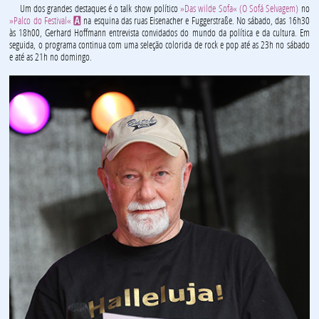
Um dos grandes destaques é o talk show político
»Das wilde Sofa« (O Sofá Selvagem)
no
»Palco do Festival«
na esquina das ruas Eisenacher e Fuggerstraße. No sábado, das 16h30
A
às 18h00, Gerhard Hoffmann entrevista convidados do mundo da política e da cultura. Em
seguida, o programa continua com uma seleção colorida de rock e pop até as 23h no sábado
e até as 21h no domingo.