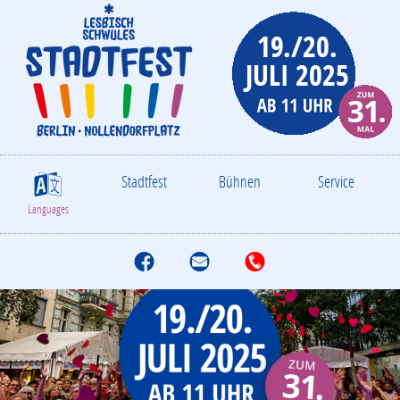
Stadtfest
Bühnen
Service
S
Languages
f
M
T