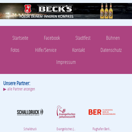
Startseite
Facebook
Stadtfest
Bühnen
Fotos
Hilfe/Service
Kontakt
Datenschutz
Impressum
Unsere Partner:
▶ alle Partner anzeigen
Schalldruck
Evangelisches J...
Flughafen Berli...