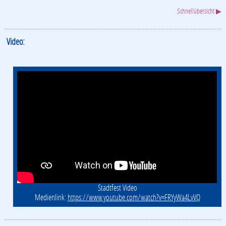
Schnellübersicht ▶
Video:
Stadtfest Video
Medienlink:
https://www.youtube.com/watch?v=FRYyWa4LvVQ