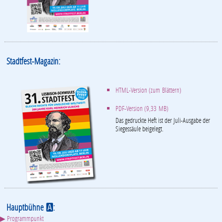
Stadtfest-Magazin:
HTML-Version (zum Blättern)
PDF-Version (9,33 MB)
Das gedruckte Heft ist der Juli-Ausgabe der
Siegessäule beigelegt.
Hauptbühne
:
A
▶ Programmpunkt