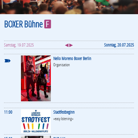
BOXER Bühne
F
Samstag, 19.07.2025
◀ ▶
Sonntag, 20.07.2025
➽
Nello Moreno Boxer Berlin
Organisation
11:00
Stadtfestbeginn
»easy listening«