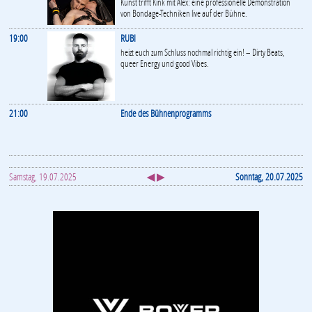
Kunst trifft Kink mit Alex: eine professionelle Demonstration
von Bondage-Techniken live auf der Bühne.
19:00
RUBI
heizt euch zum Schluss nochmal richtig ein! – Dirty Beats,
queer Energy und good Vibes.
21:00
Ende des Bühnenprogramms
Samstag, 19.07.2025
◀ ▶
Sonntag, 20.07.2025