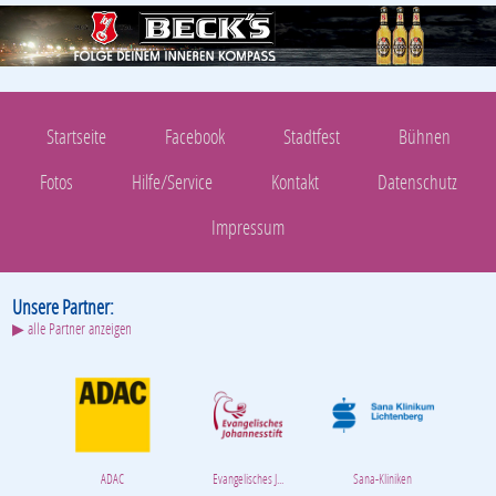
Startseite
Facebook
Stadtfest
Bühnen
Fotos
Hilfe/Service
Kontakt
Datenschutz
Impressum
Unsere Partner:
▶ alle Partner anzeigen
ADAC
Evangelisches J...
Sana-Kliniken