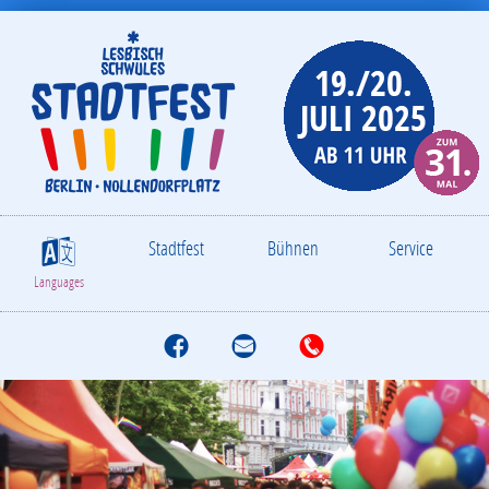
Stadtfest
Bühnen
Service
S
Languages
f
M
T