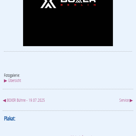
Fotogalerie:
▶ Übersicht
◀ BOXER Bühne - 19.07.2025
Service ▶
Plakat: