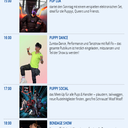
15:00
PUP LUA
startet den Sonntag mit einem verspielten elektronischen Set,
ideal für die Puppys, Queers und Friends.
16:00
PUPPY DANCE
Zumba-Dance, Performance und Tanzshow mit Rafi Flx – das
gesamte Publikum ist herzlich eingeladen, mitzutanzen und
Teil der Show zu werden!
17:00
PUPPY SOCIAL
das Meet-Up für alle Pups & Handler – plaudern, tail-waggen,
neue Rudelmitglieder finden, ganz frei Schnauze! Woof Woof!
18:00
BONDAGE SHOW