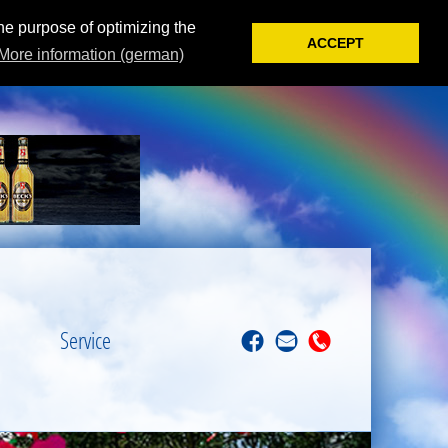
the purpose of optimizing the
ACCEPT
More information (german)
Service
f
M
T