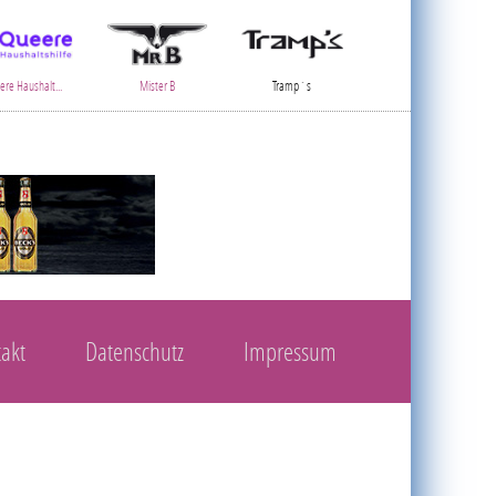
re Haushalt...
Mister B
Tramp´s
akt
Datenschutz
Impressum