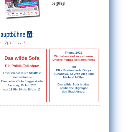
beigelegt.
Hauptbühne
:
A
 Programmpunkt
Thema 2025
Wir haben viel zu verlieren
Das wilde Sofa
Unsere Feinde schlafen nicht
Die Politik-Talkshow
Mit
Elke Breitenbach, Gulya
Lesbisch-schwules Stadtfest
Sultanova, Seyran Ateş und
Stadtfestbühne
Michael Müller
Eisenacher-/Ecke Fuggerstraße
Das wilde Sofa ist das
Samstag, 19.Juli 2025
politische Highlight
von 16 Uhr 30 bis 18 Uhr 15
des Stadtfestes.