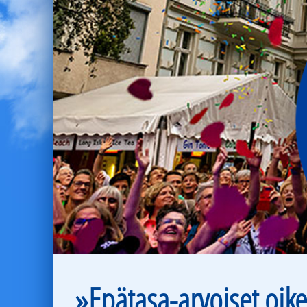
»Epätasa-arvoiset oik