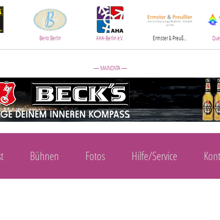
Berio Berlin
AHA-Berlin e.V.
Ermster & Preuß...
Quee
— MAINONTA —
t
Bühnen
Fotos
Hilfe/Service
Kont