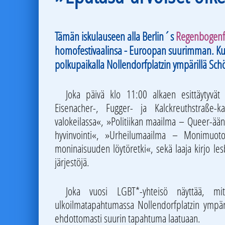
Tämän iskulauseen alla Berlin´s
Regenbogenf
homofestivaalinsa - Euroopan suurimman. Kuten
polkupaikalla Nollendorfplatzin ympärillä Sch
Joka päivä klo 11:00 alkaen esittäytyvät 
Eisenacher-, Fugger- ja Kalckreuthstraße-
valokeilassa«, »Politiikan maailma – Queer-ään
hyvinvointi«, »Urheilumaailma – Monimuoto
moninaisuuden löytöretki«, sekä laaja kirjo les
järjestöjä.
Joka vuosi LGBT*-yhteisö näyttää, mi
ulkoilmatapahtumassa Nollendorfplatzin ympäril
ehdottomasti suurin tapahtuma laatuaan.