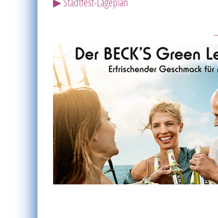
▶ Stadtfest-Lageplan
—