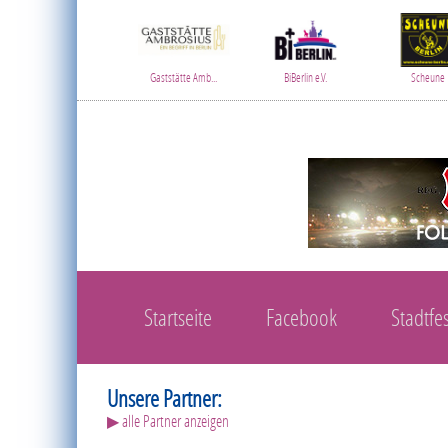
Gaststätte Amb...
BiBerlin e.V.
Scheune
Startseite
Facebook
Stadtfes
Unsere Partner:
▶ alle Partner anzeigen