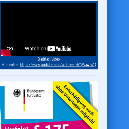
Stadtfest Video
Medienlink:
https://www.youtube.com/watch?v=FRYyWa4LvVQ