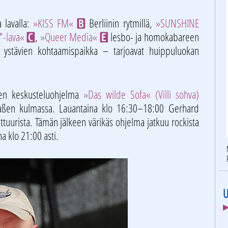
 lavalla:
»KISS FM«
Berliinin rytmillä,
»SUNSHINE
B
*-lava«
,
»Queer Media«
lesbo- ja homokabareen
C
E
 ystävien kohtaamispaikka – tarjoavat huippuluokan
nen keskusteluohjelma
»Das wilde Sofa« (Villi sohva)
raßen kulmassa. Lauantaina klo 16:30–18:00 Gerhard
lttuurista. Tämän jälkeen värikäs ohjelma jatkuu rockista
a klo 21:00 asti.
U
▶