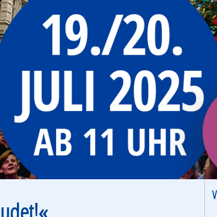
V
eudet!«