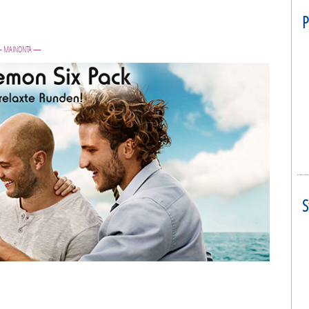
P
 MAINONTA —
S