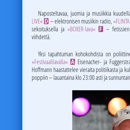
Naposteltavaa, juomia ja musiikkia kuudella
LIVE«
– elektronisen musiikin radio,
»FLINTA
D
sekoituksella ja
»BOXER-lava«
– fetissien
F
viihdettä.
Yksi tapahtuman kohokohdista on poliitti
»Festivaalilavalla«
Eisenacher- ja Fuggerst
A
Hoffmann haastattelee vieraita politiikasta ja ku
poppiin – lauantaina klo 23:00 asti ja sunnuntain