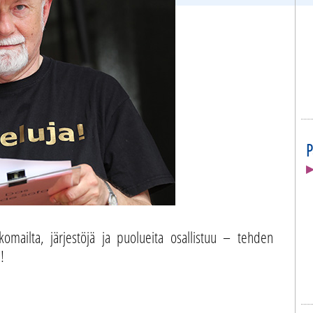
P
▶
omailta, järjestöjä ja puolueita osallistuu – tehden
!