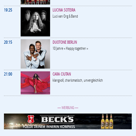
19:25
LUCINA SOTEIRA
Luci van Org & Band
20:15
DUOTONE BERLIN
10 Jahre « Happy together »
21:00
CARA CIUTAN
klangvoll, charismatisch, unvergleichlich
— WERBUNG —