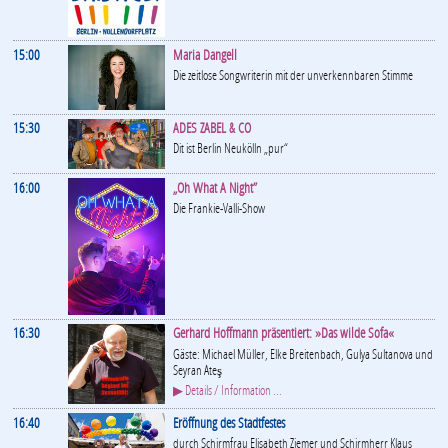
15:00
Maria Dangell
Die zeitlose Songwriterin mit der unverkennbaren Stimme
15:30
ADES ZABEL & CO
Dit ist Berlin Neukölln „pur“
16:00
„Oh What A Night”
Die Frankie-Valli-Show
16:30
Gerhard Hoffmann präsentiert: »Das wilde Sofa«
Gäste: Michael Müller, Elke Breitenbach, Gulya Sultanova und
Seyran Ateş
▶ Details / Information ...
16:40
Eröffnung des Stadtfestes
durch Schirmfrau Elisabeth Ziemer und Schirmherr Klaus