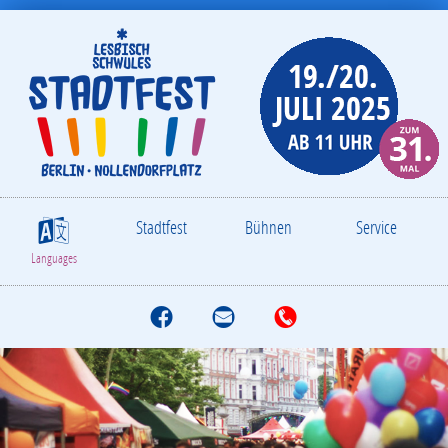
Stadtfest
Bühnen
Service
S
Languages
f
M
T