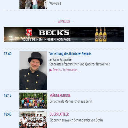
Wowereit
— WERBUNG —
17:40
Verleihung des Rainbow-Awards
an Alain Rappsilber
Schornsteinfegermeister und Queerer Netzwerker
▶ Details / Information ...
18:15
MÄNNERMINNE
Der schwule Männerchor aus Berlin
18:45
QUERPLATTLER
Die ersten schwulen Schuhplattler von Berlin