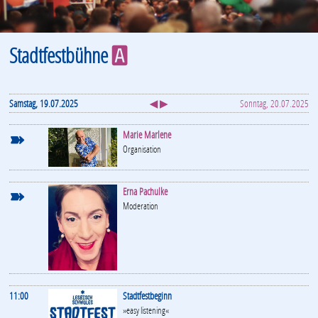
Stadtfestbühne
A
Samstag, 19.07.2025
◀ ▶
Sonntag, 20.07.2025
➽
Marie Marlene
Organisation
➽
Erna Pachulke
Moderation
11:00
Stadtfestbeginn
»easy listening«