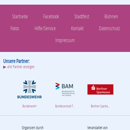
Startseite
Facebook
Stadtfest
Bühnen
Fotos
Hilfe/Service
Kontakt
Datenschutz
Impressum
Unsere Partner:
▶ alle Partner anzeigen
Bundeswehr
Bundesanstalt f...
Berliner Sparka...
Organsiert durch
Veranstaltet von