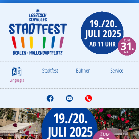
Stadtfest
Bühnen
Service
S
Languages
f
M
T