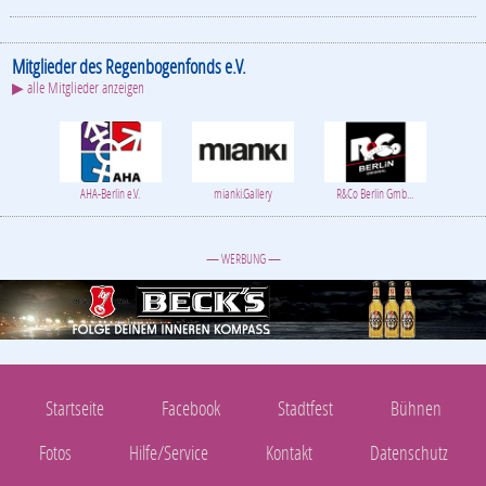
Mitglieder des Regenbogenfonds e.V.
▶ alle Mitglieder anzeigen
AHA-Berlin e.V.
mianki.Gallery
R&Co Berlin Gmb...
— WERBUNG —
Startseite
Facebook
Stadtfest
Bühnen
Fotos
Hilfe/Service
Kontakt
Datenschutz