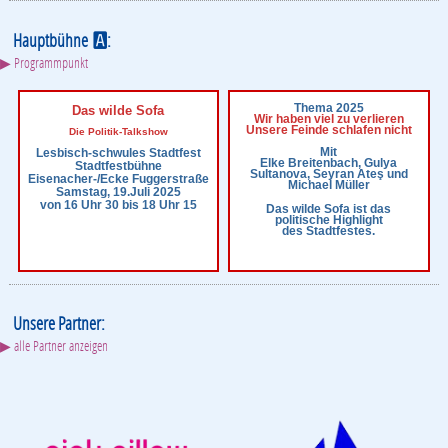
Hauptbühne
:
A
▶ Programmpunkt
Thema 2025
Das wilde Sofa
Wir haben viel zu verlieren
Unsere Feinde schlafen nicht
Die Politik-Talkshow
Mit
Lesbisch-schwules Stadtfest
Elke Breitenbach, Gulya
Stadtfestbühne
Sultanova, Seyran Ateş und
Eisenacher-/Ecke Fuggerstraße
Michael Müller
Samstag, 19.Juli 2025
von 16 Uhr 30 bis 18 Uhr 15
Das wilde Sofa ist das
politische Highlight
des Stadtfestes.
Unsere Partner:
▶ alle Partner anzeigen