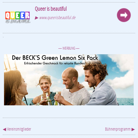
Queer is beautiful
▶ www.queerisbeautiful.de
.
— WERBUNG —
◀ Vereinsmitglieder
Bühnenprogramm ▶