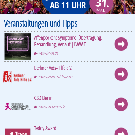
Veranstaltungen und Tipps
Affenpocken: Symptome, Übertragung,
Behandlung, Verlauf | IWWIT
▶ www.iwwit.de
Berliner Aids-Hilfe e.V.
▶ www.berlin-aidshilfe.de
CSD Berlin
▶ www.csd-berlin.de
Teddy Award