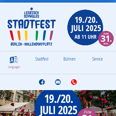
Stadtfest
Bühnen
Service
S
Languages
f
M
T