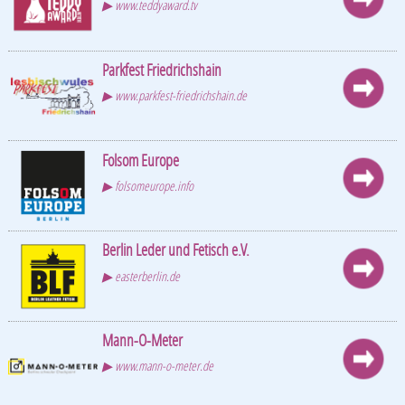
▶ www.teddyaward.tv
Parkfest Friedrichshain
▶ www.parkfest-friedrichshain.de
Folsom Europe
▶ folsomeurope.info
Berlin Leder und Fetisch e.V.
▶ easterberlin.de
Mann-O-Meter
▶ www.mann-o-meter.de