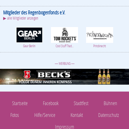
Mitglieder des Regenbogenfonds e.V.
▶ alle Mitglieder anzeigen
Gear Berlin
Cool Stuff Trad...
Prinzknecht
— WERBUNG —
Startseite
Facebook
Stadtfest
Bühnen
Fotos
Hilfe/Service
Kontakt
Datenschutz
Impressum