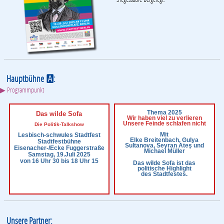
Hauptbühne
:
A
▶ Programmpunkt
Thema 2025
Das wilde Sofa
Wir haben viel zu verlieren
Unsere Feinde schlafen nicht
Die Politik-Talkshow
Mit
Lesbisch-schwules Stadtfest
Elke Breitenbach, Gulya
Stadtfestbühne
Sultanova, Seyran Ateş und
Eisenacher-/Ecke Fuggerstraße
Michael Müller
Samstag, 19.Juli 2025
von 16 Uhr 30 bis 18 Uhr 15
Das wilde Sofa ist das
politische Highlight
des Stadtfestes.
Unsere Partner: