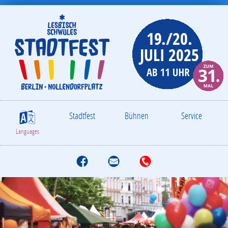
Stadtfest
Bühnen
Service
S
Languages
f
M
T