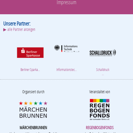
Startseite
Facebook
Stadtfest
Bühnen
Fotos
Hilfe/Service
Kontakt
Datenschutz
Impressum
Unsere Partner:
▶ alle Partner anzeigen
Berliner Sparka...
Informationstec...
Schalldruck
...