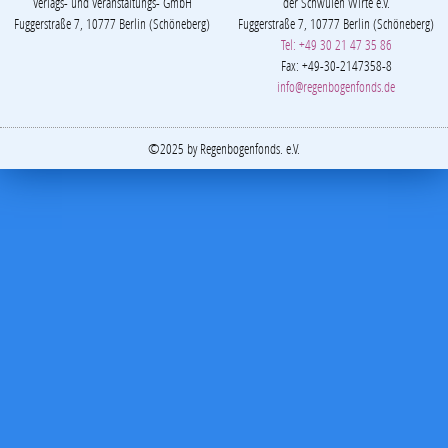
Organsiert durch
Veranstaltet von
MÄRCHENBRUNNEN
REGENBOGENFONDS
Verlags- und Veranstaltungs- GmbH
der Schwulen Wirte e.V.
Fuggerstraße 7, 10777 Berlin (Schöneberg)
Fuggerstraße 7, 10777 Berlin (Schöneberg)
Tel: +49 30 21 47 35 86
Fax: +49-30-2147358-8
info@regenbogenfonds.de
©2025 by Regenbogenfonds. e.V.