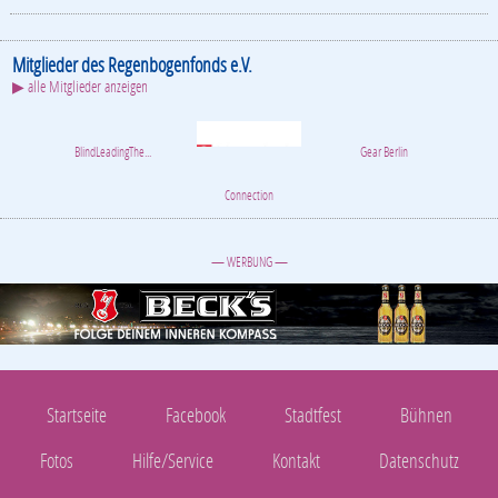
Mitglieder des Regenbogenfonds e.V.
▶ alle Mitglieder anzeigen
BlindLeadingThe...
Connection
Gear Berlin
— WERBUNG —