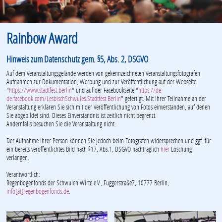
Rainbow Award
Hinweis zum Datenschutz gem. §5, Abs. 2, DSGVO
Auf dem Veranstaltungsgelände werden von gekennzeichneten Veranstaltungsfotografen
Aufnahmen zur Dokumentation, Werbung und zur Veröffentlichung auf der Webseite
"
https://www.stadtfest.berlin
" und auf der Facebookseite "
https://de-
de.facebook.com/LesbischSchwules.Stadtfest.Berlin
" gefertigt. Mit Ihrer Teilnahme an der
Veranstaltung erklären Sie sich mit der Veröffentlichung von Fotos einverstanden, auf denen
Sie abgebildet sind. Dieses Einverständnis ist zeitlich nicht begrenzt.
Andernfalls besuchen Sie die Veranstaltung nicht.
Der Aufnahme Ihrer Person können Sie jedoch beim Fotografen widersprechen und ggf. für
ein bereits veröffentlichtes Bild nach §17, Abs.1, DSGVO nachträglich
hier
Löschung
verlangen.
Verantwortlich:
Regenbogenfonds der Schwulen Wirte e.V., Fuggerstraße7, 10777 Berlin,
info[at]regenbogenfonds.de
.