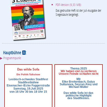
PDF-Version (9,33 MB)
Das gedruckte Heft ist der Juli-Ausgabe der
Siegessäule beigelegt.
Hauptbühne
:
A
▶ Programmpunkt
Thema 2025
Das wilde Sofa
Wir haben viel zu verlieren
Unsere Feinde schlafen nicht
Die Politik-Talkshow
Mit
Lesbisch-schwules Stadtfest
Elke Breitenbach, Gulya
Stadtfestbühne
Sultanova, Seyran Ateş und
Eisenacher-/Ecke Fuggerstraße
Michael Müller
Samstag, 19.Juli 2025
von 16 Uhr 30 bis 18 Uhr 15
Das wilde Sofa ist das
politische Highlight
des Stadtfestes.